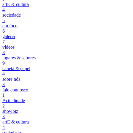
artE & cultura
4
sociedade
5
em foco
6
galeria
7
vídeos
8
lugares & sabores
9
caneta & papel
4
sobre nós
3
fale connosco
1
Actualidade
2
showbiz
3
artE & cultura
4
sociedade