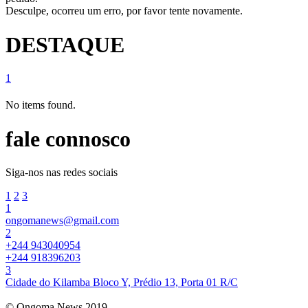
Desculpe, ocorreu um erro, por favor tente novamente.
DESTAQUE
1
No items found.
fale connosco
Siga-nos nas redes sociais
1
2
3
1
ongomanews@gmail.com
2
+244 943040954
+244 918396203
3
Cidade do Kilamba Bloco Y, Prédio 13, Porta 01 R/C
© Ongoma News 2019.