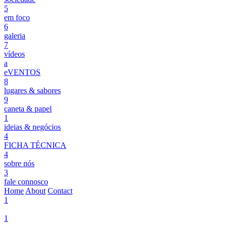
5
em foco
6
galeria
7
vídeos
a
eVENTOS
8
lugares & sabores
9
caneta & papel
1
ideias & negócios
4
FICHA TÉCNICA
4
sobre nós
3
fale connosco
Home
About
Contact
1
1