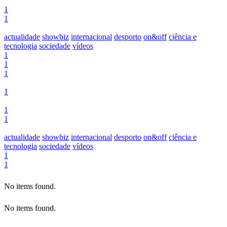
1
1
actualidade
showbiz
internacional
desporto
on&off
ciência e
tecnologia
sociedade
vídeos
1
1
1
1
1
1
actualidade
showbiz
internacional
desporto
on&off
ciência e
tecnologia
sociedade
vídeos
1
1
No items found.
No items found.