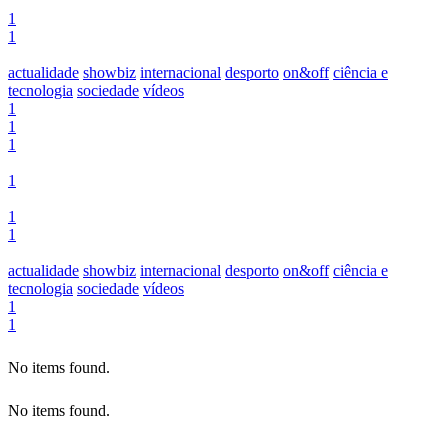
1
1
actualidade
showbiz
internacional
desporto
on&off
ciência e
tecnologia
sociedade
vídeos
1
1
1
1
1
1
actualidade
showbiz
internacional
desporto
on&off
ciência e
tecnologia
sociedade
vídeos
1
1
No items found.
No items found.