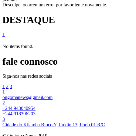
Desculpe, ocorreu um erro, por favor tente novamente.
DESTAQUE
1
No items found.
fale connosco
Siga-nos nas redes sociais
1
2
3
1
ongomanews@gmail.com
2
+244 943040954
+244 918396203
3
Cidade do Kilamba Bloco Y, Prédio 13, Porta 01 R/C
© Ongoma News 2019.