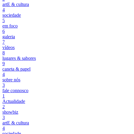
artE & cultura
4
sociedade
5
em foco
6
galeria
7
vídeos
8
lugares & sabores
9
caneta & papel
4
sobre nós
3
fale connosco
1
Actualidade
2
showbiz
3
artE & cultura
4
sociedade