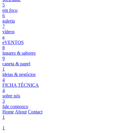
5
em foco
6
galeria
7
vídeos
a
eVENTOS
8
lugares & sabores
9
caneta & papel
1
ideias & negócios
4
FICHA TÉCNICA
4
sobre nós
3
fale connosco
Home
About
Contact
1
1