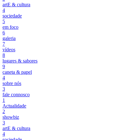
artE & cultura
4
sociedade
5
em foco
6
galeria
7
vídeos
8
lugares & sabores
9
caneta & papel
4
sobre nós
3
fale connosco
1
Actualidade
2
showbiz
3
artE & cultura
4
sociedade