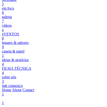
5
em foco
6
galeria
7
vídeos
a
eVENTOS
8
lugares & sabores
9
caneta & papel
1
ideias & negócios
4
FICHA TÉCNICA
4
sobre nós
3
fale connosco
Home
About
Contact
1
1