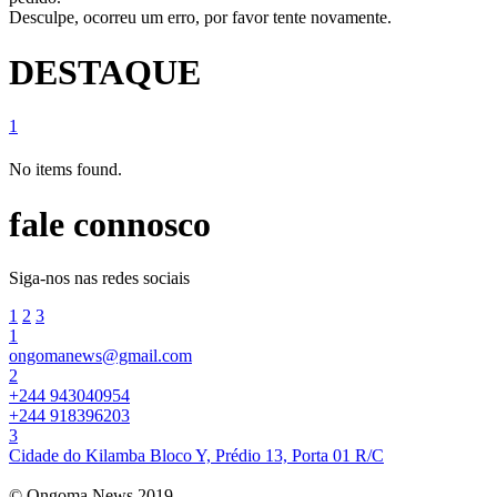
Desculpe, ocorreu um erro, por favor tente novamente.
DESTAQUE
1
No items found.
fale connosco
Siga-nos nas redes sociais
1
2
3
1
ongomanews@gmail.com
2
+244 943040954
+244 918396203
3
Cidade do Kilamba Bloco Y, Prédio 13, Porta 01 R/C
© Ongoma News 2019.