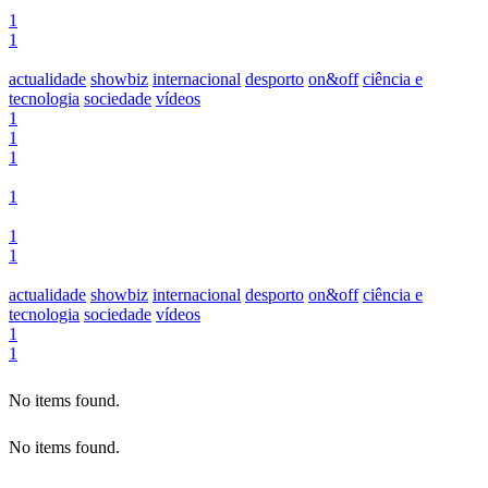
1
1
actualidade
showbiz
internacional
desporto
on&off
ciência e
tecnologia
sociedade
vídeos
1
1
1
1
1
1
actualidade
showbiz
internacional
desporto
on&off
ciência e
tecnologia
sociedade
vídeos
1
1
No items found.
No items found.