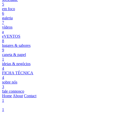
5
em foco
6
galeria
7
vídeos
a
eVENTOS
8
lugares & sabores
9
caneta & papel
1
ideias & negócios
4
FICHA TÉCNICA
4
sobre nós
3
fale connosco
Home
About
Contact
1
1