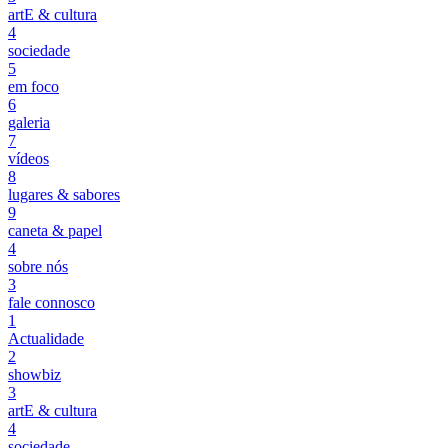
artE & cultura
4
sociedade
5
em foco
6
galeria
7
vídeos
8
lugares & sabores
9
caneta & papel
4
sobre nós
3
fale connosco
1
Actualidade
2
showbiz
3
artE & cultura
4
sociedade