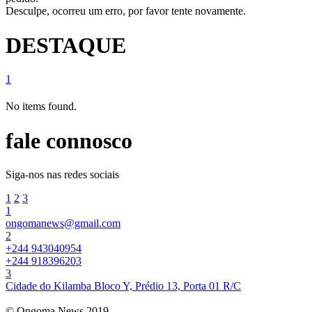
Desculpe, ocorreu um erro, por favor tente novamente.
DESTAQUE
1
No items found.
fale connosco
Siga-nos nas redes sociais
1
2
3
1
ongomanews@gmail.com
2
+244 943040954
+244 918396203
3
Cidade do Kilamba Bloco Y, Prédio 13, Porta 01 R/C
© Ongoma News 2019.