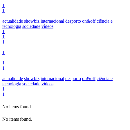
1
1
actualidade
showbiz
internacional
desporto
on&off
ciência e
tecnologia
sociedade
vídeos
1
1
1
1
1
1
actualidade
showbiz
internacional
desporto
on&off
ciência e
tecnologia
sociedade
vídeos
1
1
No items found.
No items found.