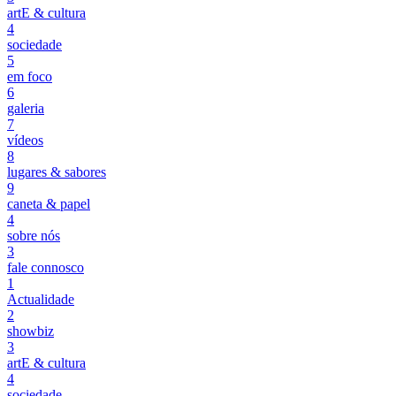
artE & cultura
4
sociedade
5
em foco
6
galeria
7
vídeos
8
lugares & sabores
9
caneta & papel
4
sobre nós
3
fale connosco
1
Actualidade
2
showbiz
3
artE & cultura
4
sociedade