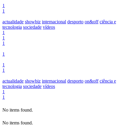
1
1
actualidade
showbiz
internacional
desporto
on&off
ciência e
tecnologia
sociedade
vídeos
1
1
1
1
1
1
actualidade
showbiz
internacional
desporto
on&off
ciência e
tecnologia
sociedade
vídeos
1
1
No items found.
No items found.