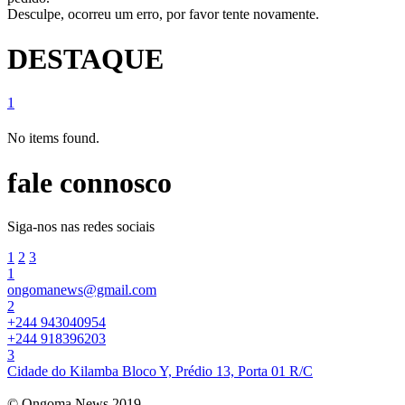
Desculpe, ocorreu um erro, por favor tente novamente.
DESTAQUE
1
No items found.
fale connosco
Siga-nos nas redes sociais
1
2
3
1
ongomanews@gmail.com
2
+244 943040954
+244 918396203
3
Cidade do Kilamba Bloco Y, Prédio 13, Porta 01 R/C
© Ongoma News 2019.