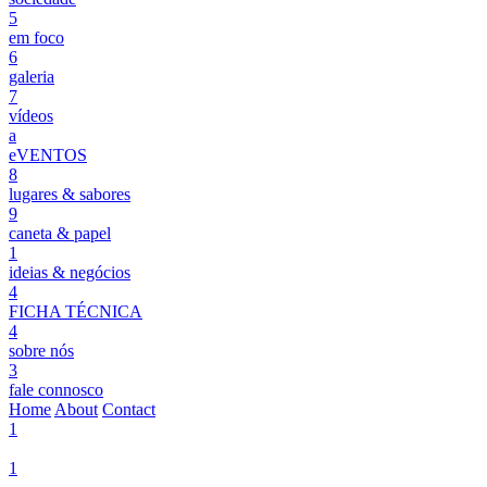
5
em foco
6
galeria
7
vídeos
a
eVENTOS
8
lugares & sabores
9
caneta & papel
1
ideias & negócios
4
FICHA TÉCNICA
4
sobre nós
3
fale connosco
Home
About
Contact
1
1