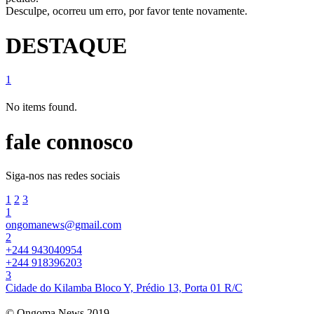
Desculpe, ocorreu um erro, por favor tente novamente.
DESTAQUE
1
No items found.
fale connosco
Siga-nos nas redes sociais
1
2
3
1
ongomanews@gmail.com
2
+244 943040954
+244 918396203
3
Cidade do Kilamba Bloco Y, Prédio 13, Porta 01 R/C
© Ongoma News 2019.