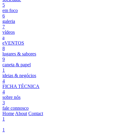
5
em foco
6
galeria
7
vídeos
a
eVENTOS
8
lugares & sabores
9
caneta & papel
1
ideias & negócios
4
FICHA TÉCNICA
4
sobre nós
3
fale connosco
Home
About
Contact
1
1