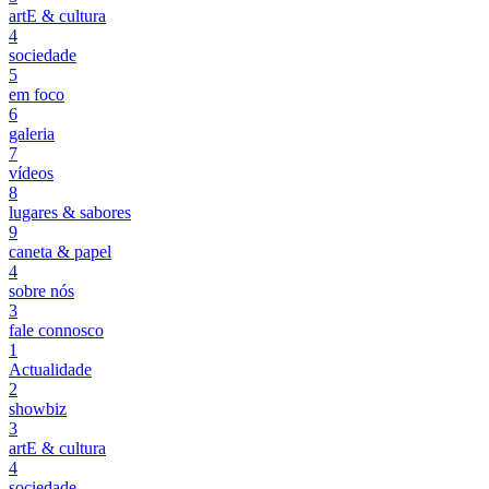
artE & cultura
4
sociedade
5
em foco
6
galeria
7
vídeos
8
lugares & sabores
9
caneta & papel
4
sobre nós
3
fale connosco
1
Actualidade
2
showbiz
3
artE & cultura
4
sociedade