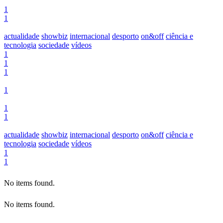
1
1
actualidade
showbiz
internacional
desporto
on&off
ciência e
tecnologia
sociedade
vídeos
1
1
1
1
1
1
actualidade
showbiz
internacional
desporto
on&off
ciência e
tecnologia
sociedade
vídeos
1
1
No items found.
No items found.