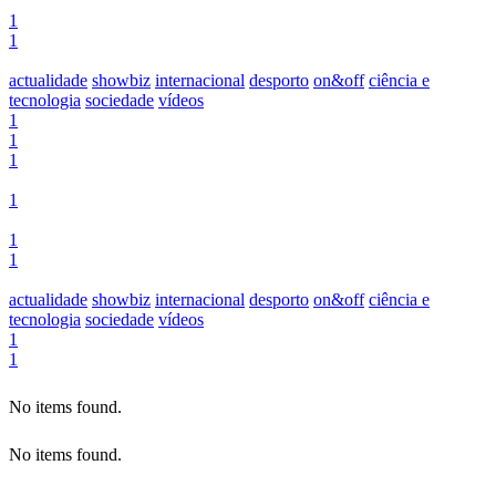
1
1
actualidade
showbiz
internacional
desporto
on&off
ciência e
tecnologia
sociedade
vídeos
1
1
1
1
1
1
actualidade
showbiz
internacional
desporto
on&off
ciência e
tecnologia
sociedade
vídeos
1
1
No items found.
No items found.