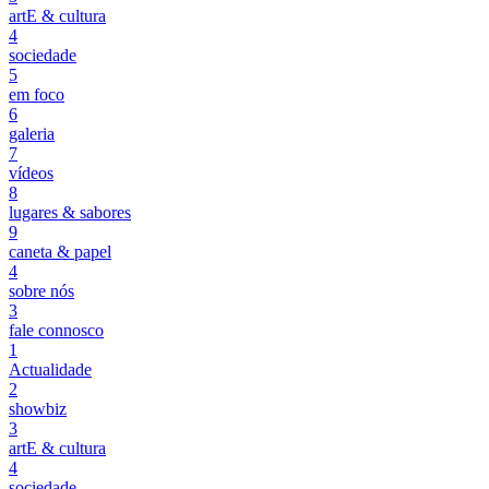
artE & cultura
4
sociedade
5
em foco
6
galeria
7
vídeos
8
lugares & sabores
9
caneta & papel
4
sobre nós
3
fale connosco
1
Actualidade
2
showbiz
3
artE & cultura
4
sociedade