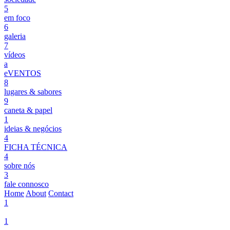
5
em foco
6
galeria
7
vídeos
a
eVENTOS
8
lugares & sabores
9
caneta & papel
1
ideias & negócios
4
FICHA TÉCNICA
4
sobre nós
3
fale connosco
Home
About
Contact
1
1