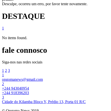
Desculpe, ocorreu um erro, por favor tente novamente.
DESTAQUE
1
No items found.
fale connosco
Siga-nos nas redes sociais
1
2
3
1
ongomanews@gmail.com
2
+244 943040954
+244 918396203
3
Cidade do Kilamba Bloco Y, Prédio 13, Porta 01 R/C
© Ongoma News 2019.