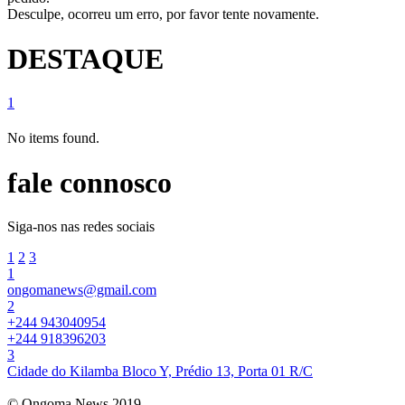
Desculpe, ocorreu um erro, por favor tente novamente.
DESTAQUE
1
No items found.
fale connosco
Siga-nos nas redes sociais
1
2
3
1
ongomanews@gmail.com
2
+244 943040954
+244 918396203
3
Cidade do Kilamba Bloco Y, Prédio 13, Porta 01 R/C
© Ongoma News 2019.