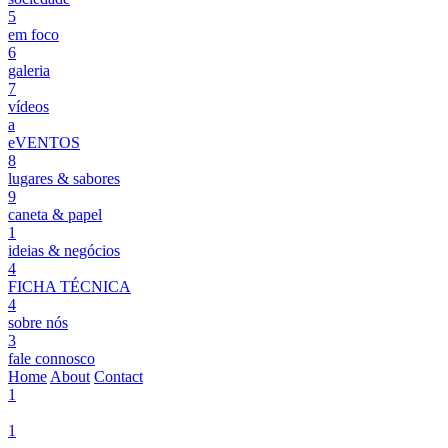
5
em foco
6
galeria
7
vídeos
a
eVENTOS
8
lugares & sabores
9
caneta & papel
1
ideias & negócios
4
FICHA TÉCNICA
4
sobre nós
3
fale connosco
Home
About
Contact
1
1