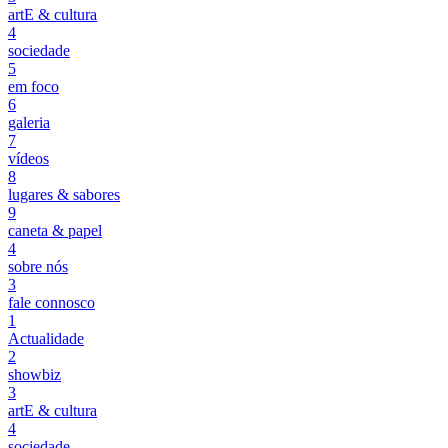
artE & cultura
4
sociedade
5
em foco
6
galeria
7
vídeos
8
lugares & sabores
9
caneta & papel
4
sobre nós
3
fale connosco
1
Actualidade
2
showbiz
3
artE & cultura
4
sociedade