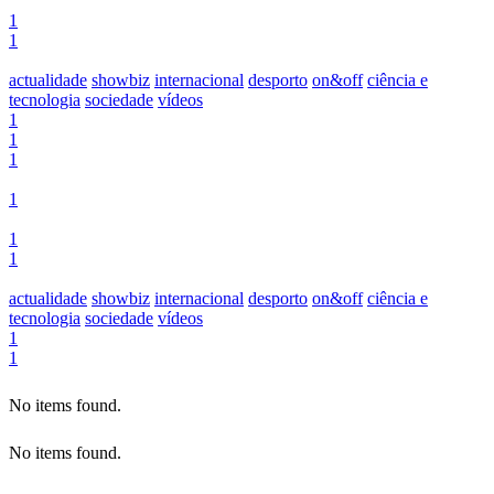
1
1
actualidade
showbiz
internacional
desporto
on&off
ciência e
tecnologia
sociedade
vídeos
1
1
1
1
1
1
actualidade
showbiz
internacional
desporto
on&off
ciência e
tecnologia
sociedade
vídeos
1
1
No items found.
No items found.