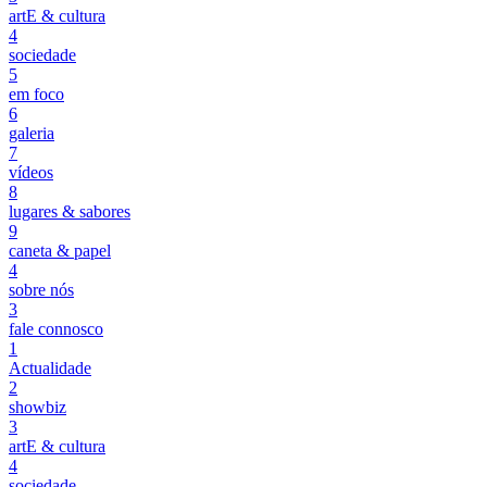
artE & cultura
4
sociedade
5
em foco
6
galeria
7
vídeos
8
lugares & sabores
9
caneta & papel
4
sobre nós
3
fale connosco
1
Actualidade
2
showbiz
3
artE & cultura
4
sociedade