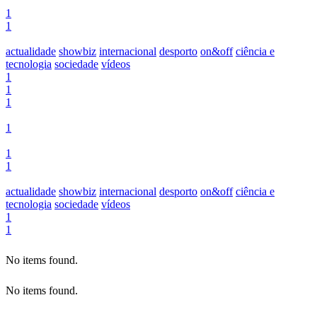
1
1
actualidade
showbiz
internacional
desporto
on&off
ciência e
tecnologia
sociedade
vídeos
1
1
1
1
1
1
actualidade
showbiz
internacional
desporto
on&off
ciência e
tecnologia
sociedade
vídeos
1
1
No items found.
No items found.