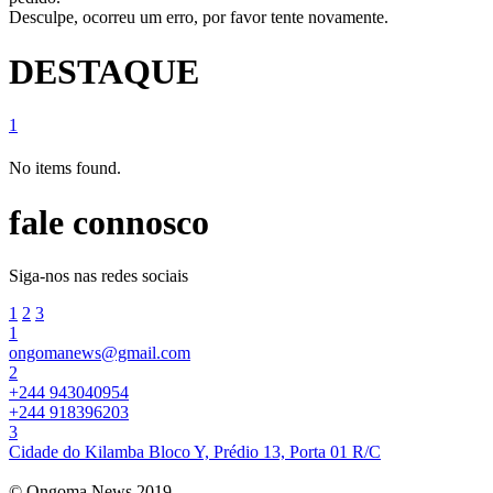
Desculpe, ocorreu um erro, por favor tente novamente.
DESTAQUE
1
No items found.
fale connosco
Siga-nos nas redes sociais
1
2
3
1
ongomanews@gmail.com
2
+244 943040954
+244 918396203
3
Cidade do Kilamba Bloco Y, Prédio 13, Porta 01 R/C
© Ongoma News 2019.