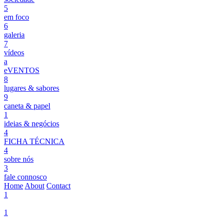
5
em foco
6
galeria
7
vídeos
a
eVENTOS
8
lugares & sabores
9
caneta & papel
1
ideias & negócios
4
FICHA TÉCNICA
4
sobre nós
3
fale connosco
Home
About
Contact
1
1