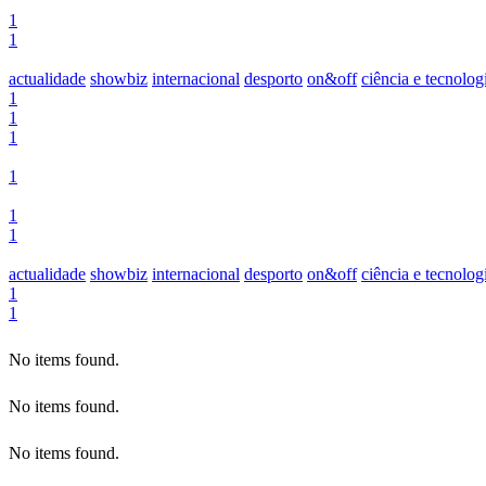
1
1
actualidade
showbiz
internacional
desporto
on&off
ciência e tecnolog
1
1
1
1
1
1
actualidade
showbiz
internacional
desporto
on&off
ciência e tecnolog
1
1
No items found.
No items found.
No items found.