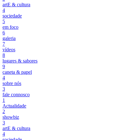
artE & cultura
4
sociedade
5
em foco
6
galeria
7
vídeos
8
lugares & sabores
9
caneta & papel
4
sobre nós
3
fale connosco
1
Actualidade
2
showbiz
3
artE & cultura
4
sociedade