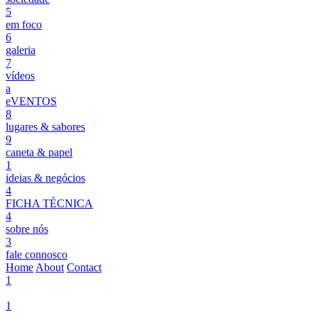
5
em foco
6
galeria
7
vídeos
a
eVENTOS
8
lugares & sabores
9
caneta & papel
1
ideias & negócios
4
FICHA TÉCNICA
4
sobre nós
3
fale connosco
Home
About
Contact
1
1