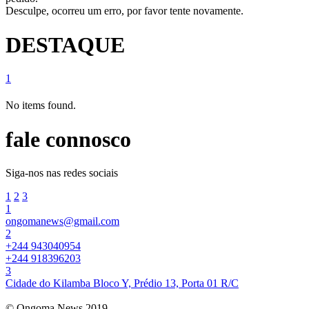
Desculpe, ocorreu um erro, por favor tente novamente.
DESTAQUE
1
No items found.
fale connosco
Siga-nos nas redes sociais
1
2
3
1
ongomanews@gmail.com
2
+244 943040954
+244 918396203
3
Cidade do Kilamba Bloco Y, Prédio 13, Porta 01 R/C
© Ongoma News 2019.