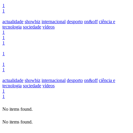
1
1
actualidade
showbiz
internacional
desporto
on&off
ciência e
tecnologia
sociedade
vídeos
1
1
1
1
1
1
actualidade
showbiz
internacional
desporto
on&off
ciência e
tecnologia
sociedade
vídeos
1
1
No items found.
No items found.