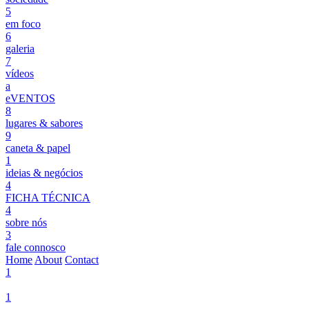
5
em foco
6
galeria
7
vídeos
a
eVENTOS
8
lugares & sabores
9
caneta & papel
1
ideias & negócios
4
FICHA TÉCNICA
4
sobre nós
3
fale connosco
Home
About
Contact
1
1