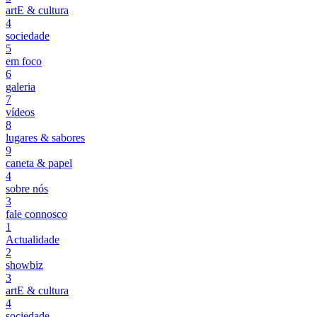
artE & cultura
4
sociedade
5
em foco
6
galeria
7
vídeos
8
lugares & sabores
9
caneta & papel
4
sobre nós
3
fale connosco
1
Actualidade
2
showbiz
3
artE & cultura
4
sociedade