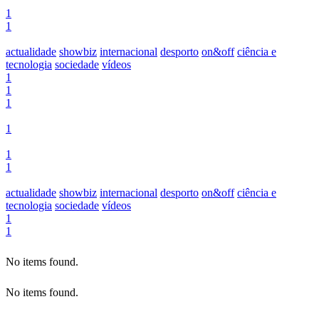
1
1
actualidade
showbiz
internacional
desporto
on&off
ciência e
tecnologia
sociedade
vídeos
1
1
1
1
1
1
actualidade
showbiz
internacional
desporto
on&off
ciência e
tecnologia
sociedade
vídeos
1
1
No items found.
No items found.