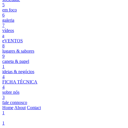
5
em foco
6
galeria
7
vídeos
a
eVENTOS
8
lugares & sabores
9
caneta & papel
1
ideias & negócios
4
FICHA TÉCNICA
4
sobre nós
3
fale connosco
Home
About
Contact
1
1