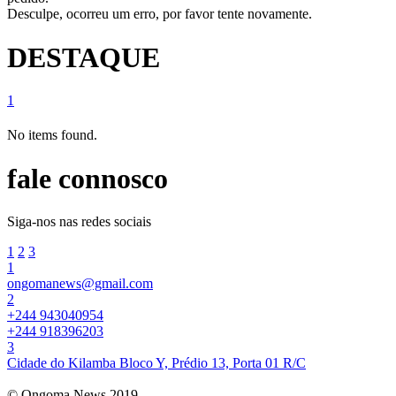
Desculpe, ocorreu um erro, por favor tente novamente.
DESTAQUE
1
No items found.
fale connosco
Siga-nos nas redes sociais
1
2
3
1
ongomanews@gmail.com
2
+244 943040954
+244 918396203
3
Cidade do Kilamba Bloco Y, Prédio 13, Porta 01 R/C
© Ongoma News 2019.