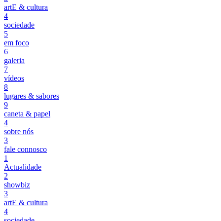
artE & cultura
4
sociedade
5
em foco
6
galeria
7
vídeos
8
lugares & sabores
9
caneta & papel
4
sobre nós
3
fale connosco
1
Actualidade
2
showbiz
3
artE & cultura
4
sociedade