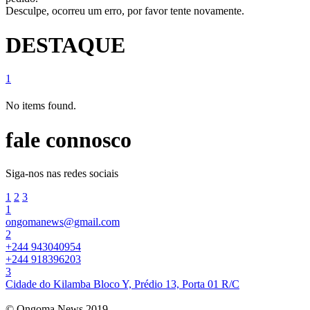
Desculpe, ocorreu um erro, por favor tente novamente.
DESTAQUE
1
No items found.
fale connosco
Siga-nos nas redes sociais
1
2
3
1
ongomanews@gmail.com
2
+244 943040954
+244 918396203
3
Cidade do Kilamba Bloco Y, Prédio 13, Porta 01 R/C
© Ongoma News 2019.