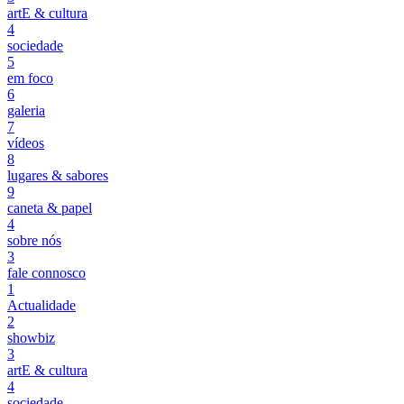
artE & cultura
4
sociedade
5
em foco
6
galeria
7
vídeos
8
lugares & sabores
9
caneta & papel
4
sobre nós
3
fale connosco
1
Actualidade
2
showbiz
3
artE & cultura
4
sociedade