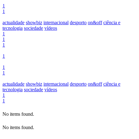
1
1
actualidade
showbiz
internacional
desporto
on&off
ciência e
tecnologia
sociedade
vídeos
1
1
1
1
1
1
actualidade
showbiz
internacional
desporto
on&off
ciência e
tecnologia
sociedade
vídeos
1
1
No items found.
No items found.