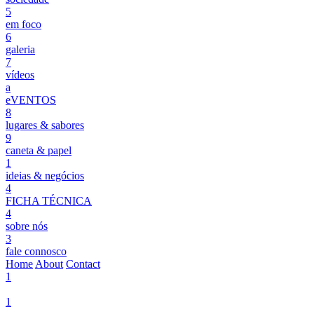
5
em foco
6
galeria
7
vídeos
a
eVENTOS
8
lugares & sabores
9
caneta & papel
1
ideias & negócios
4
FICHA TÉCNICA
4
sobre nós
3
fale connosco
Home
About
Contact
1
1