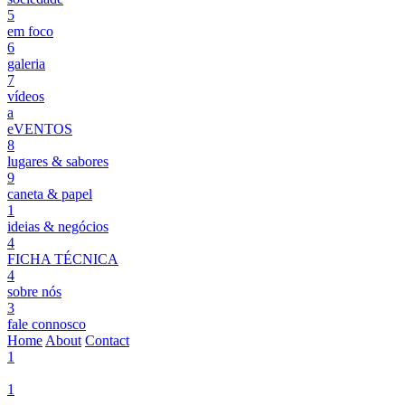
5
em foco
6
galeria
7
vídeos
a
eVENTOS
8
lugares & sabores
9
caneta & papel
1
ideias & negócios
4
FICHA TÉCNICA
4
sobre nós
3
fale connosco
Home
About
Contact
1
1