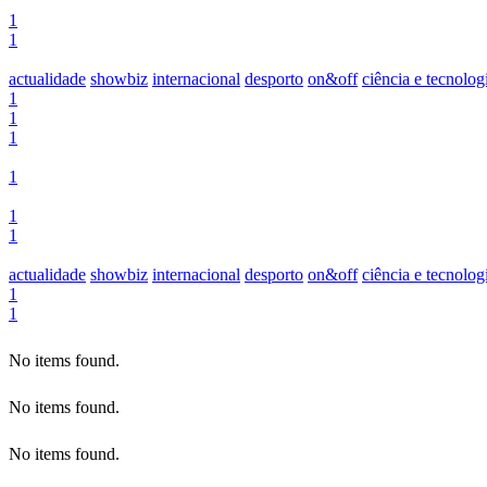
1
1
actualidade
showbiz
internacional
desporto
on&off
ciência e tecnolog
1
1
1
1
1
1
actualidade
showbiz
internacional
desporto
on&off
ciência e tecnolog
1
1
No items found.
No items found.
No items found.