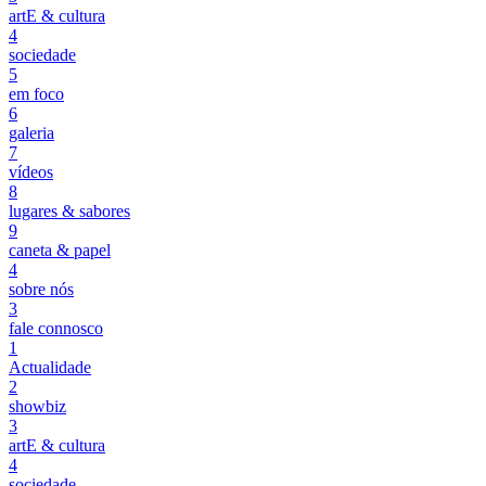
artE & cultura
4
sociedade
5
em foco
6
galeria
7
vídeos
8
lugares & sabores
9
caneta & papel
4
sobre nós
3
fale connosco
1
Actualidade
2
showbiz
3
artE & cultura
4
sociedade