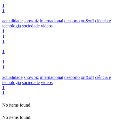
1
1
actualidade
showbiz
internacional
desporto
on&off
ciência e
tecnologia
sociedade
vídeos
1
1
1
1
1
1
actualidade
showbiz
internacional
desporto
on&off
ciência e
tecnologia
sociedade
vídeos
1
1
No items found.
No items found.