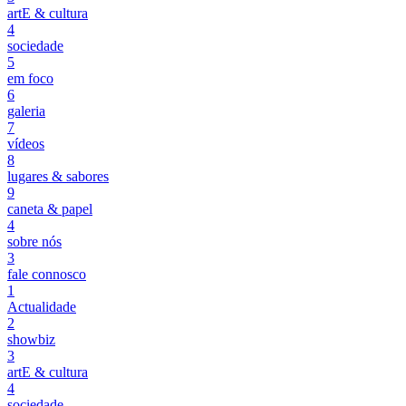
artE & cultura
4
sociedade
5
em foco
6
galeria
7
vídeos
8
lugares & sabores
9
caneta & papel
4
sobre nós
3
fale connosco
1
Actualidade
2
showbiz
3
artE & cultura
4
sociedade