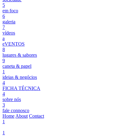
5
em foco
6
galeria
7
vídeos
a
eVENTOS
8
lugares & sabores
9
caneta & papel
1
ideias & negócios
4
FICHA TÉCNICA
4
sobre nós
3
fale connosco
Home
About
Contact
1
1