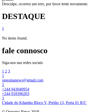
Desculpe, ocorreu um erro, por favor tente novamente.
DESTAQUE
1
No items found.
fale connosco
Siga-nos nas redes sociais
1
2
3
1
ongomanews@gmail.com
2
+244 943040954
+244 918396203
3
Cidade do Kilamba Bloco Y, Prédio 13, Porta 01 R/C
© Ongoma News 2019.