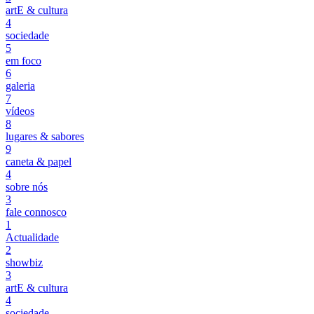
artE & cultura
4
sociedade
5
em foco
6
galeria
7
vídeos
8
lugares & sabores
9
caneta & papel
4
sobre nós
3
fale connosco
1
Actualidade
2
showbiz
3
artE & cultura
4
sociedade