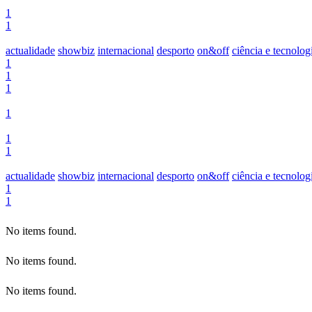
1
1
actualidade
showbiz
internacional
desporto
on&off
ciência e tecnolog
1
1
1
1
1
1
actualidade
showbiz
internacional
desporto
on&off
ciência e tecnolog
1
1
No items found.
No items found.
No items found.