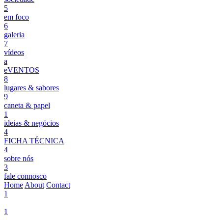
5
em foco
6
galeria
7
vídeos
a
eVENTOS
8
lugares & sabores
9
caneta & papel
1
ideias & negócios
4
FICHA TÉCNICA
4
sobre nós
3
fale connosco
Home
About
Contact
1
1