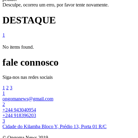
Desculpe, ocorreu um erro, por favor tente novamente.
DESTAQUE
1
No items found.
fale connosco
Siga-nos nas redes sociais
1
2
3
1
ongomanews@gmail.com
2
+244 943040954
+244 918396203
3
Cidade do Kilamba Bloco Y, Prédio 13, Porta 01 R/C
© Ongoma News 2019.