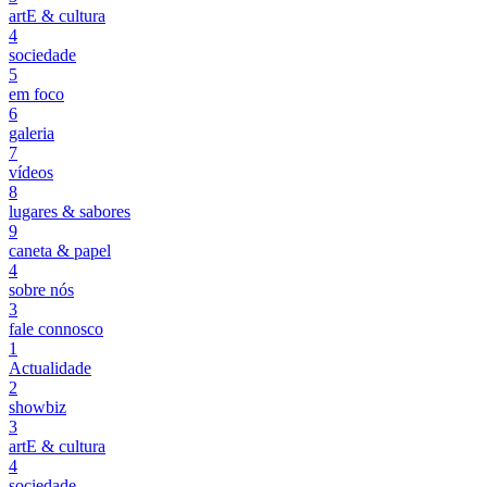
artE & cultura
4
sociedade
5
em foco
6
galeria
7
vídeos
8
lugares & sabores
9
caneta & papel
4
sobre nós
3
fale connosco
1
Actualidade
2
showbiz
3
artE & cultura
4
sociedade