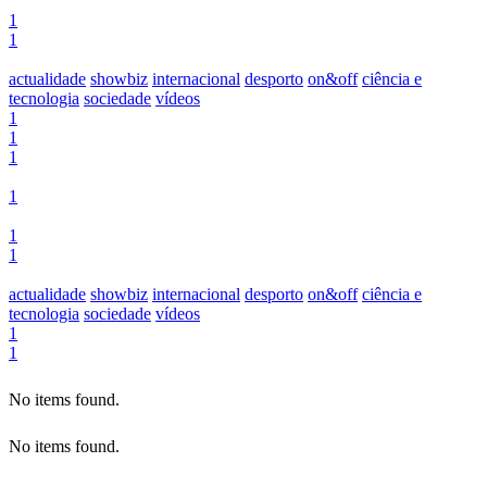
1
1
actualidade
showbiz
internacional
desporto
on&off
ciência e
tecnologia
sociedade
vídeos
1
1
1
1
1
1
actualidade
showbiz
internacional
desporto
on&off
ciência e
tecnologia
sociedade
vídeos
1
1
No items found.
No items found.