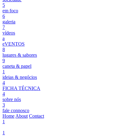
5
em foco
6
galeria
7
vídeos
a
eVENTOS
8
lugares & sabores
9
caneta & papel
1
ideias & negócios
4
FICHA TÉCNICA
4
sobre nós
3
fale connosco
Home
About
Contact
1
1