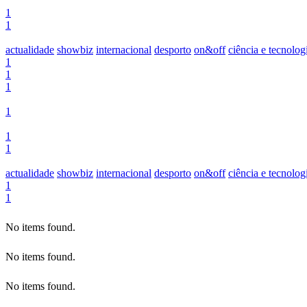
1
1
actualidade
showbiz
internacional
desporto
on&off
ciência e tecnolog
1
1
1
1
1
1
actualidade
showbiz
internacional
desporto
on&off
ciência e tecnolog
1
1
No items found.
No items found.
No items found.