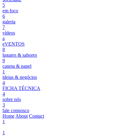
5
em foco
6
galeria
7
vídeos
a
eVENTOS
8
lugares & sabores
9
caneta & papel
1
ideias & negócios
4
FICHA TÉCNICA
4
sobre nós
3
fale connosco
Home
About
Contact
1
1