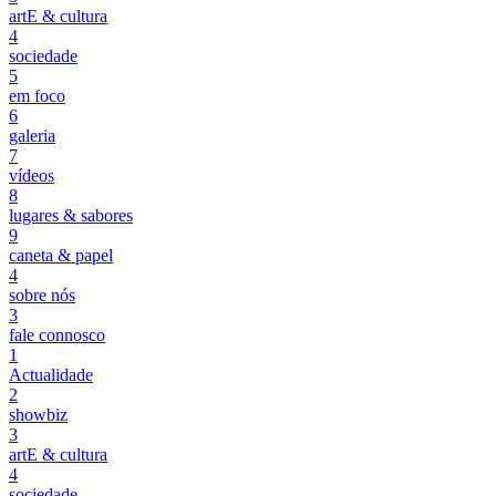
artE & cultura
4
sociedade
5
em foco
6
galeria
7
vídeos
8
lugares & sabores
9
caneta & papel
4
sobre nós
3
fale connosco
1
Actualidade
2
showbiz
3
artE & cultura
4
sociedade