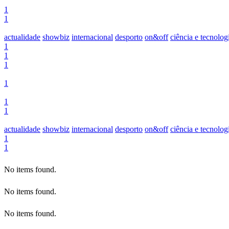
1
1
actualidade
showbiz
internacional
desporto
on&off
ciência e tecnolog
1
1
1
1
1
1
actualidade
showbiz
internacional
desporto
on&off
ciência e tecnolog
1
1
No items found.
No items found.
No items found.