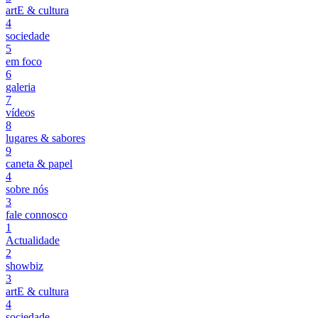
artE & cultura
4
sociedade
5
em foco
6
galeria
7
vídeos
8
lugares & sabores
9
caneta & papel
4
sobre nós
3
fale connosco
1
Actualidade
2
showbiz
3
artE & cultura
4
sociedade