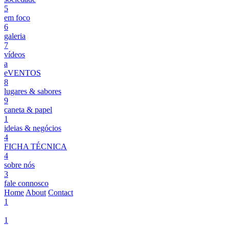
5
em foco
6
galeria
7
vídeos
a
eVENTOS
8
lugares & sabores
9
caneta & papel
1
ideias & negócios
4
FICHA TÉCNICA
4
sobre nós
3
fale connosco
Home
About
Contact
1
1