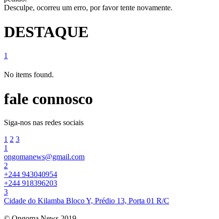
Desculpe, ocorreu um erro, por favor tente novamente.
DESTAQUE
1
No items found.
fale connosco
Siga-nos nas redes sociais
1
2
3
1
ongomanews@gmail.com
2
+244 943040954
+244 918396203
3
Cidade do Kilamba Bloco Y, Prédio 13, Porta 01 R/C
© Ongoma News 2019.