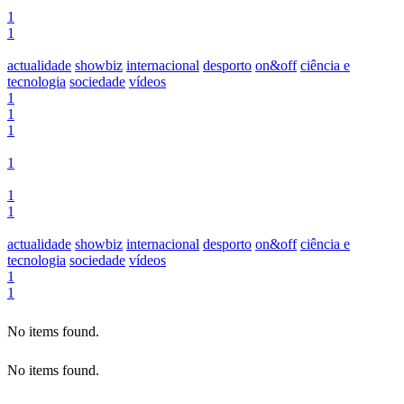
1
1
actualidade
showbiz
internacional
desporto
on&off
ciência e
tecnologia
sociedade
vídeos
1
1
1
1
1
1
actualidade
showbiz
internacional
desporto
on&off
ciência e
tecnologia
sociedade
vídeos
1
1
No items found.
No items found.