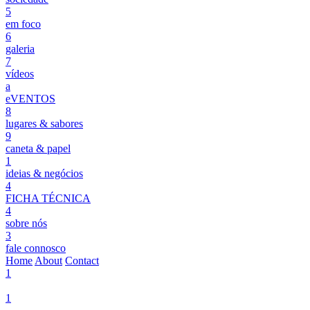
5
em foco
6
galeria
7
vídeos
a
eVENTOS
8
lugares & sabores
9
caneta & papel
1
ideias & negócios
4
FICHA TÉCNICA
4
sobre nós
3
fale connosco
Home
About
Contact
1
1