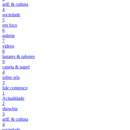
artE & cultura
4
sociedade
5
em foco
6
galeria
7
vídeos
8
lugares & sabores
9
caneta & papel
4
sobre nós
3
fale connosco
1
Actualidade
2
showbiz
3
artE & cultura
4
sociedade