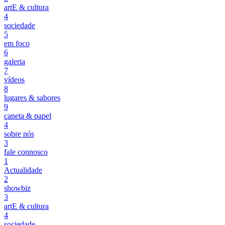
artE & cultura
4
sociedade
5
em foco
6
galeria
7
vídeos
8
lugares & sabores
9
caneta & papel
4
sobre nós
3
fale connosco
1
Actualidade
2
showbiz
3
artE & cultura
4
sociedade