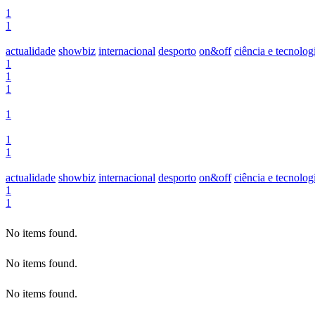
1
1
actualidade
showbiz
internacional
desporto
on&off
ciência e tecnolog
1
1
1
1
1
1
actualidade
showbiz
internacional
desporto
on&off
ciência e tecnolog
1
1
No items found.
No items found.
No items found.