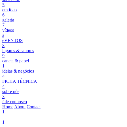
5
em foco
6
galeria
7
vídeos
a
eVENTOS
8
lugares & sabores
9
caneta & papel
1
ideias & negócios
4
FICHA TÉCNICA
4
sobre nós
3
fale connosco
Home
About
Contact
1
1