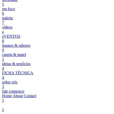
5
em foco
6
galeria
7
vídeos
a
eVENTOS
8
lugares & sabores
9
caneta & papel
1
ideias & negócios
4
FICHA TÉCNICA
4
sobre nós
3
fale connosco
Home
About
Contact
1
1