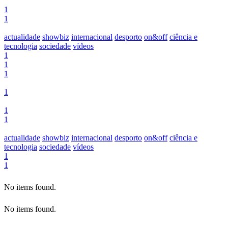
1
1
actualidade
showbiz
internacional
desporto
on&off
ciência e
tecnologia
sociedade
vídeos
1
1
1
1
1
1
actualidade
showbiz
internacional
desporto
on&off
ciência e
tecnologia
sociedade
vídeos
1
1
No items found.
No items found.